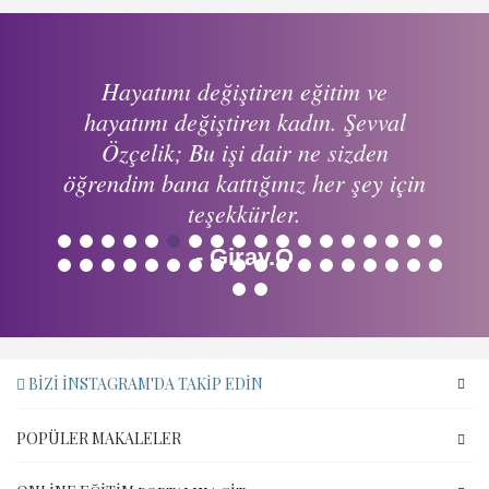
Hayatımı değiştiren eğitim ve
hayatımı değiştiren kadın. Şevval
Özçelik; Bu işi dair ne sizden
öğrendim bana kattığınız her şey için
teşekkürler.
1
2
3
4
5
6
7
8
9
10
11
12
13
14
15
16
17
18
- Giray.O
19
20
21
22
23
24
25
26
27
28
29
30
31
32
33
34
35
36
37
38
BIZI İNSTAGRAM'DA TAKIP EDIN
POPÜLER MAKALELER