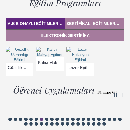
Eğitim Programları
M.E.B ONAYLI EĞITIMLER
SERTIFIKALI EĞITIMLER
Tümüne Git
Tümüne 
ELEKTRONIK SERTIFIKA
Kalıcı Makyaj Egitimi
Güzellik Uzmanlığı Eğitimi
Lazer Epilasyon Eğitimi
Öğrenci Uygulamaları
Tümüne Git