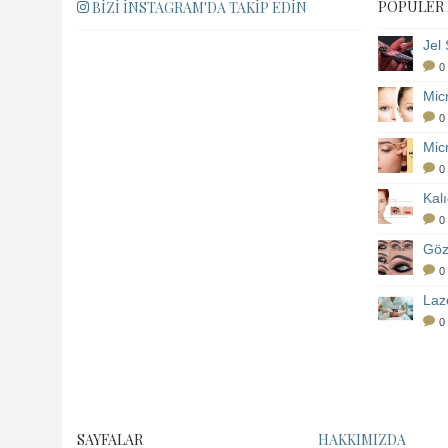
POPÜLER
BIZI İNSTAGRAM'DA TAKIP EDIN
0
Mic
0
0
Kal
0
Göz
0
0
SAYFALAR
HAKKIMIZDA