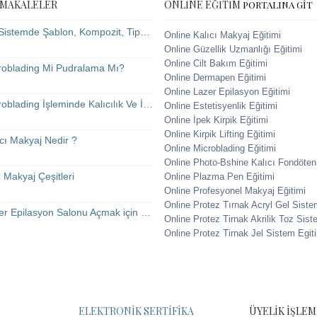
 MAKALELER
ONLINE EĞITIM
PORTALINA GİT
Jel Sistemde Şablon, Kompozit, Tips Yöntemleri Nasıl Uygulanır?
Online Kalıcı Makyaj Eğitimi
Online Güzellik Uzmanlığı Eğitimi
Online Cilt Bakım Eğitimi
roblading Mi Pudralama Mı?
Online Dermapen Eğitimi
Online Lazer Epilasyon Eğitimi
Microblading İşleminde Kalıcılık Ve İyileşme Süreci?
Online Estetisyenlik Eğitimi
Online İpek Kirpik Eğitimi
Online Kirpik Lifting Eğitimi
ıcı Makyaj Nedir ?
Online Microblading Eğitimi
Online Photo-Bshine Kalıcı Fondöten
 Makyaj Çeşitleri
Online Plazma Pen Eğitimi
Online Profesyonel Makyaj Eğitimi
Online Protez Tırnak Acryl Gel Siste
Lazer Epilasyon Salonu Açmak için Gerekenler?
Online Protez Tirnak Akrilik Toz Sist
Online Protez Tirnak Jel Sistem Egit
ELEKTRONIK SERTIFIKA
ÜYELIK İŞLEM