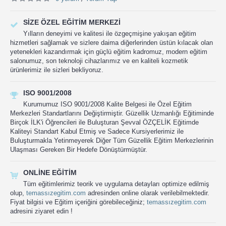
SIZE ÖZEL EĞITIM MERKEZI
Yılların deneyimi ve kalitesi ile özgeçmişine yakışan eğitim
hizmetleri sağlamak ve sizlere daima diğerlerinden üstün kılacak olan
yetenekleri kazandırmak için güçlü eğitim kadromuz, modern eğitim
salonumuz, son teknoloji cihazlarımız ve en kaliteli kozmetik
ürünlerimiz ile sizleri bekliyoruz.
ISO 9001/2008
Kurumumuz ISO 9001/2008 Kalite Belgesi ile Özel Eğitim
Merkezleri Standartlarını Değiştirmiştir. Güzellik Uzmanlığı Eğitiminde
Birçok İLK'i Öğrencileri ile Buluşturan Şevval ÖZÇELİK Eğitimde
Kaliteyi Standart Kabul Etmiş ve Sadece Kursiyerlerimiz ile
Buluşturmakla Yetinmeyerek Diğer Tüm Güzellik Eğitim Merkezlerinin
Ulaşması Gereken Bir Hedefe Dönüştürmüştür.
ONLINE EĞITIM
Tüm eğitimlerimiz teorik ve uygulama detayları optimize edilmiş
olup,
temassızegitim.com
adresinden online olarak verilebilmektedir.
Fiyat bilgisi ve Eğitim içeriğini görebileceğiniz;
temassızegitim.com
adresini ziyaret edin !