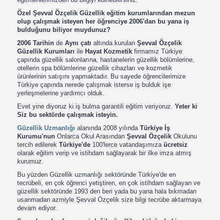
Özel Şevval Özçelik Güzellik eğitim kurumlarından mezun
olup çalışmak isteyen her öğrenciye 2006'dan bu yana iş
bulduğunu biliyor muydunuz?
2006 Tarihin
de
Aynı çatı
altında kurulan
Şevval Özçelik
Güzellik Kurumları
ile
Hayat Kozmetik
firmamız Türkiye
çapında güzellik salonlarına, hastanelerin güzellik bölümlerine,
otellerin spa bölümlerine güzellik cihazları ve kozmetik
ürünlerinin satışını yapmaktadır. Bu sayede öğrencilerimize
Türkiye çapında nerede çalışmak isterse iş bulduk işe
yerleşmelerine yardımcı olduk.
Evet yine diyoruz ki iş bulma garantili eğitim veriyoruz.
Yeter ki
Siz bu sektörde çalışmak isteyin.
Güzellik Uzmanlığı
alanında 2008 yılında
Türkiye İş
Kurumu'nun
Onlarca Okul Arasından
Şevval Özçelik
Okulunu
tercih edilerek
Türkiye'de
100'lerce vatandaşımıza
ücretsiz
olarak eğitim verip ve istihdam sağlayarak bir ilke imza atmış
kurumuz.
Bu yüzden Güzellik uzmanlığı sektöründe Türkiye'de en
tecrübeli, en çok öğrenci yetiştiren, en çok istihdam sağlayan ve
güzellik sektöründe 1993 den beri yada bu yana hala bıkmadan
usanmadan azmiyle Şevval Özçelik size bilgi tecrübe aktarmaya
devam ediyor.