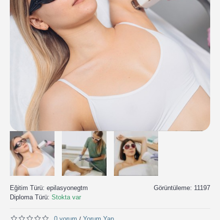
Eğitim Türü:
epilasyonegtm
Görüntüleme: 11197
Diploma Türü:
Stokta var
0 yorum
Yorum Yap
/