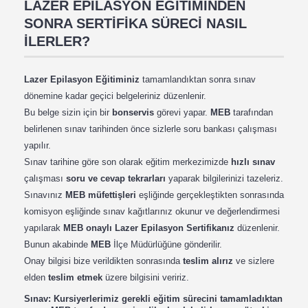
LAZER EPİLASYON EĞİTİMİNDEN
SONRA SERTİFİKA SÜRECİ NASIL
İLERLER?
Lazer Epilasyon Eğitiminiz
tamamlandıktan sonra sınav
dönemine kadar geçici belgeleriniz düzenlenir.
Bu belge sizin için bir
bonservis
görevi yapar.
MEB
tarafından
belirlenen sınav tarihinden önce sizlerle soru bankası çalışması
yapılır.
Sınav tarihine göre son olarak eğitim merkezimizde
hızlı sınav
çalışması
soru ve cevap tekrarları
yaparak bilgilerinizi tazeleriz.
Sınavınız
MEB müfettişleri
eşliğinde gerçekleştikten sonrasında
komisyon eşliğinde sınav kağıtlarınız okunur ve değerlendirmesi
yapılarak
MEB onaylı Lazer Epilasyon Sertifikanız
düzenlenir.
Bunun akabinde
MEB
İlçe Müdürlüğüne gönderilir.
Onay bilgisi bize verildikten sonrasında
teslim alırız
ve sizlere
elden
teslim etmek
üzere bilgisini veririz.
Sınav: Kursiyerlerimiz gerekli eğitim sürecini tamamladıktan