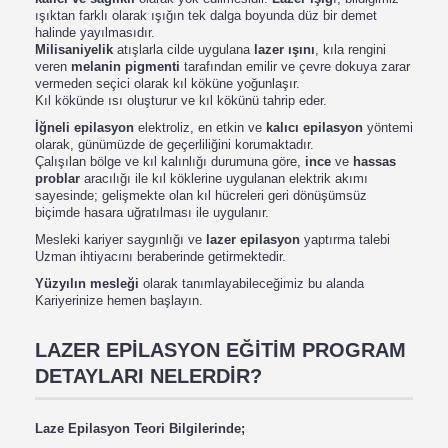
ışıktan farklı olarak ışığın tek dalga boyunda düz bir demet
halinde yayılmasıdır.
Milisaniyelik
atışlarla cilde uygulana
lazer ışını
, kıla rengini
veren
melanin
pigmenti
tarafından emilir ve çevre dokuya zarar
vermeden seçici olarak kıl köküne yoğunlaşır.
Kıl kökünde ısı oluşturur ve kıl kökünü tahrip eder.
İğneli epilasyon
elektroliz, en etkin ve
kalıcı epilasyon
yöntemi
olarak, günümüzde de geçerliliğini korumaktadır.
Çalışılan bölge ve kıl kalınlığı durumuna göre,
ince
ve
hassas
problar
aracılığı ile kıl köklerine uygulanan elektrik akımı
sayesinde; gelişmekte olan kıl hücreleri geri dönüşümsüz
biçimde hasara uğratılması ile uygulanır.
Mesleki kariyer saygınlığı ve
lazer epilasyon
yaptırma talebi
Uzman ihtiyacını beraberinde getirmektedir.
Yüzyılın mesleği
olarak tanımlayabileceğimiz bu alanda
Kariyerinize hemen başlayın.
LAZER EPİLASYON EĞİTİM PROGRAM
DETAYLARI NELERDİR?
Laze Epilasyon Teori Bilgilerinde;