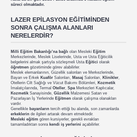
süreci olmaktadır.
LAZER EPİLASYON EĞİTİMİNDEN
SONRA ÇALIŞMA ALANLARI
NERELERDİR?
Milli Eğitim Bakanlığı’na bağlı
olan Mesleki
Eğitim
Merkezlerinde, Meslek Liselerinde, Usta ve Usta Eğiticilik
belgelerini almak şartıyla sözleşmeli Usta
Eğitici
olarak
öğretmen
gözetiminde görev alabilirler.
Meslek elemanlarının, Güzellik salonları ve Merkezlerinde,
Bayan ve Erkek
Kuaför
Salonları,
Masaj
Salonları,
Klinikler
,
Otellerin Cilt Sağlığı ve Vücut Bakımı Bölümleri,
Kozmetik
İmalatçılarında, Termal
Oteller
,
Spa
Merkezleri Kaplıcalar,
Kozmetik
Sanayisinde,
Güzellik
Malzemesi Satan ve
Pazarlayan İş Yerlerinde
Eğitmen
olarak çalışma olanakları
vardır.
Genellikle
bayanların
tercih ettiği bu alanda, son zamanlarda
erkeklerin
de ilgileri artarak devam etmektedir.
Mesleki eğitim
gören kursiyerler, gerekli evrakları
tamamladıktan sonra
kendi iş yerlerini
açabilirler.