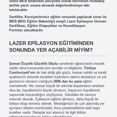
sonra MEB tarafından periyodik olarak belirlenen müteakip
tarihte yazılı sınava alınarak değerlendirmeye tabi
tutulacaktır.
Sertifika: Kursiyerlerimiz eğitim sonunda yapılacak sınav ile
MEB (Milli Eğitim Bakanlığı) onaylı Lazer Epilasyon Uzmanı
Sertifikası, Eğitim Kitapçıkları ve K
onsültasyon
Formları
alacaklardır.
LAZER EPİLASYON EĞİTİMİNDEN
SONUNDA YER AÇABİLİR MİYİM?
Şevval Özçelik Güzellik Okulu
senelerdir öğrencilerini meslek
sahibi olma konusunda tüm tecrübe ve bilgilerini,
Türkiye
Cumhuriyeti’nin
de hak ettiği gibi güçlü, kariyer sahibi ve kendi
ayaklarının üstünde durabilen kadınların daima destekçisi ve yol
göstericisi olmanın varlığıyla
2006 dan bu yana
eğitim
vermektedir. Her zaman küçük bir adımda başarmanın anahtarı
olsa da, hayallerinizin büyük olmasını, başarının hayalleriniz
sayesinde kazanıldığını söylüyoruz. Gönülden bir tavsiye
verecek olursak, Epilasyon eğitimi almanız, daha büyük bir
kitleye hitap etmeniz demek. Mesleğimizin bir çok alanında yer
açmanız elbette mümkündür, Ama yönetmeliklerin belli başlı
kuralları vardır. Detaylar için alanınız ile ilgili bölüm
eğitmenlerimizden bu bilgiyi edinebilirsiniz.