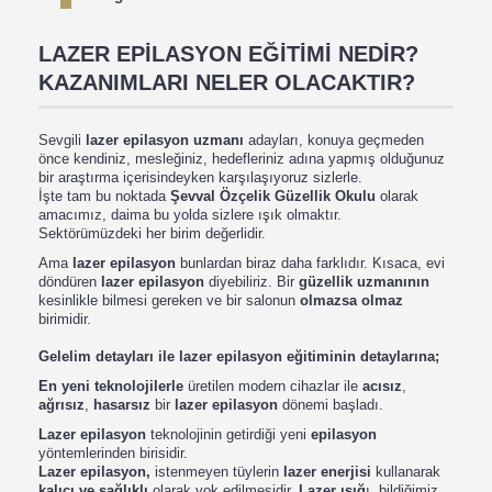
LAZER EPİLASYON EĞİTİMİ NEDİR?
KAZANIMLARI NELER OLACAKTIR?
Sevgili
lazer epilasyon uzmanı
adayları, konuya geçmeden
önce kendiniz, mesleğiniz, hedefleriniz adına yapmış olduğunuz
bir araştırma içerisindeyken karşılaşıyoruz sizlerle.
İşte tam bu noktada
Şevval Özçelik Güzellik Okulu
olarak
amacımız, daima bu yolda sizlere ışık olmaktır.
Sektörümüzdeki her birim değerlidir.
Ama
lazer epilasyon
bunlardan biraz daha farklıdır. Kısaca, evi
döndüren
lazer epilasyon
diyebiliriz. Bir
güzellik uzmanının
kesinlikle bilmesi gereken ve bir salonun
olmazsa olmaz
birimidir.
Gelelim detayları ile lazer epilasyon eğitiminin detaylarına;
En yeni teknolojilerle
üretilen modern cihazlar ile
acısız
,
ağrısız
,
hasarsız
bir
lazer epilasyon
dönemi başladı.
Lazer epilasyon
teknolojinin getirdiği yeni
epilasyon
yöntemlerinden birisidir.
Lazer epilasyon,
istenmeyen tüylerin
lazer enerjisi
kullanarak
kalıcı ve sağlıklı
olarak yok edilmesidir.
Lazer ışığ
ı, bildiğimiz