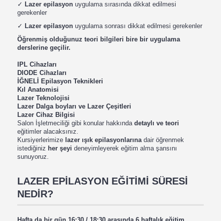
✓
Lazer epilasyon
uygulama sırasında dikkat edilmesi
gerekenler
✓
Lazer epilasyon
uygulama sonrası dikkat edilmesi gerekenler
Öğrenmiş olduğunuz teori bilgileri bire bir uygulama
derslerine geçilir.
IPL Cihazları
DIODE Cihazları
İĞNELİ Epilasyon Teknikleri
Kıl Anatomisi
Lazer Teknolojisi
Lazer Dalga boyları ve Lazer Çeşitleri
Lazer Cihaz Bilgisi
Salon İşletmeciliği gibi konular hakkında
detaylı ve teori
eğitimler alacaksınız.
Kursiyerlerimize
l
azer ışık epilasyonlarına
dair öğrenmek
istediğiniz
her şeyi
deneyimleyerek eğitim alma şansını
sunuyoruz.
LAZER EPİLASYON EĞİTİMİ SÜRESİ
NEDİR?
Hafta da bir gün 16:30 / 18:30 arasında 6 haftalık eğitim