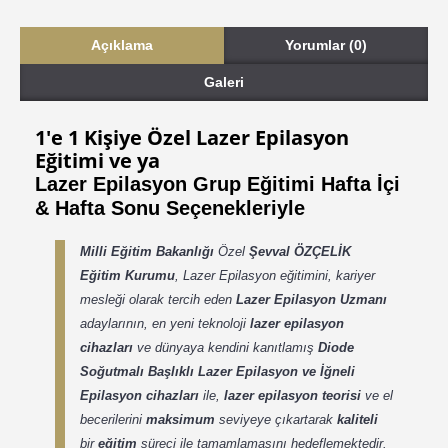
Açıklama
Yorumlar (0)
Galeri
1'e 1 Kişiye Özel Lazer Epilasyon
Eğitimi ve ya
Lazer Epilasyon Grup Eğitimi Hafta İçi
& Hafta Sonu Seçenekleriyle
Milli Eğitim Bakanlığı
Özel
Şevval ÖZÇELİK
Eğitim Kurumu
, Lazer Epilasyon eğitimini, kariyer
mesleği olarak tercih eden
Lazer Epilasyon Uzmanı
adaylarının, en yeni teknoloji
lazer epilasyon
cihazları
ve dünyaya kendini kanıtlamış
Diode
Soğutmalı Başlıklı Lazer Epilasyon ve İğneli
Epilasyon cihazları
ile,
lazer epilasyon teorisi
ve el
becerilerini
maksimum
seviyeye çıkartarak
kaliteli
bir
eğitim
süreci ile tamamlamasını hedeflemektedir.