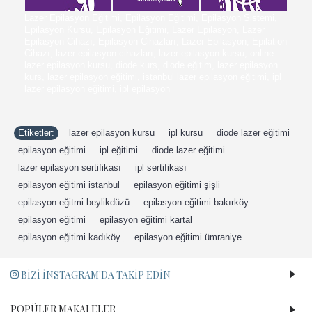
Lazer Epilasyon Eğitimi, Epilasyon Eğitimi, Epilasyon Sistemi,
Epilasyon Kursu, Epilasyon Eğitimi, Lazer Epilasyon, Lazer
Epilasyon Cihazı, Epilasyon Cihazları, Lazer Epilasyon, Epilation
Cihazı, lazer epilasyon cihazları, lazer epilasyon kursu, online
lazer epilasyon kursu, diode kurs, diode eğitim, lazer epilasyon
kurs, lazer epilasyon eğitimi, istanbul lazer epilasyon eğitimi, ipl
lazer epilasyon eğitimi, ipl epilasyon
Etiketler:
lazer epilasyon kursu
,
ipl kursu
,
diode lazer eğitimi
,
epilasyon eğitimi
,
ipl eğitimi
,
diode lazer eğitimi
,
lazer epilasyon sertifikası
,
ipl sertifikası
,
epilasyon eğitimi istanbul
,
epilasyon eğitimi şişli
,
epilasyon eğitmi beylikdüzü
,
epilasyon eğitimi bakırköy
,
epilasyon eğitimi
,
epilasyon eğitimi kartal
,
epilasyon eğitimi kadıköy
,
epilasyon eğitimi ümraniye
BIZI İNSTAGRAM'DA TAKIP EDIN
POPÜLER MAKALELER