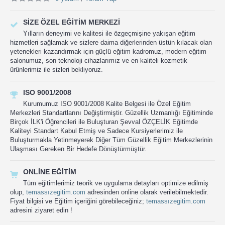
SIZE ÖZEL EĞITIM MERKEZI
Yılların deneyimi ve kalitesi ile özgeçmişine yakışan eğitim
hizmetleri sağlamak ve sizlere daima diğerlerinden üstün kılacak olan
yetenekleri kazandırmak için güçlü eğitim kadromuz, modern eğitim
salonumuz, son teknoloji cihazlarımız ve en kaliteli kozmetik
ürünlerimiz ile sizleri bekliyoruz.
ISO 9001/2008
Kurumumuz ISO 9001/2008 Kalite Belgesi ile Özel Eğitim
Merkezleri Standartlarını Değiştirmiştir. Güzellik Uzmanlığı Eğitiminde
Birçok İLK'i Öğrencileri ile Buluşturan Şevval ÖZÇELİK Eğitimde
Kaliteyi Standart Kabul Etmiş ve Sadece Kursiyerlerimiz ile
Buluşturmakla Yetinmeyerek Diğer Tüm Güzellik Eğitim Merkezlerinin
Ulaşması Gereken Bir Hedefe Dönüştürmüştür.
ONLINE EĞITIM
Tüm eğitimlerimiz teorik ve uygulama detayları optimize edilmiş
olup,
temassızegitim.com
adresinden online olarak verilebilmektedir.
Fiyat bilgisi ve Eğitim içeriğini görebileceğiniz;
temassızegitim.com
adresini ziyaret edin !