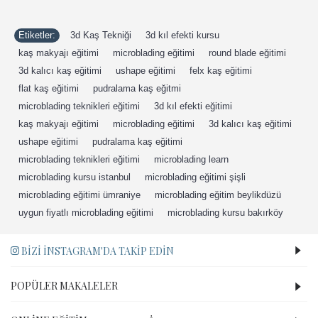
Etiketler:
3d Kaş Tekniği
,
3d kıl efekti kursu
,
kaş makyajı eğitimi
,
microblading eğitimi
,
round blade eğitimi
,
3d kalıcı kaş eğitimi
,
ushape eğitimi
,
felx kaş eğitimi
,
flat kaş eğitimi
,
pudralama kaş eğitmi
,
microblading teknikleri eğitimi
,
3d kıl efekti eğitimi
,
kaş makyajı eğitimi
,
microblading eğitimi
,
3d kalıcı kaş eğitimi
,
ushape eğitimi
,
pudralama kaş eğitimi
,
microblading teknikleri eğitimi
,
microblading learn
,
microblading kursu istanbul
,
microblading eğitimi şişli
,
microblading eğitimi ümraniye
,
microblading eğitim beylikdüzü
,
uygun fiyatlı microblading eğitimi
,
microblading kursu bakırköy
BIZI İNSTAGRAM'DA TAKIP EDIN
POPÜLER MAKALELER