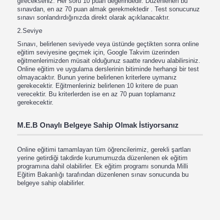
girecekseniz. Her soru 10 puan değerindedir. Düzenlenen bu
sınavdan, en az 70 puan almak gerekmektedir . Test sonucunuz
sınavı sonlandırdığınızda direkt olarak açıklanacaktır.
2.Seviye
Sınavı, belirlenen seviyede veya üstünde geçtikten sonra online
eğitim seviyesine geçmek için, Google Takvim üzerinden
eğitmenlerimizden müsait olduğunuz saatte randevu alabilirsiniz.
Online eğitim ve uygulama derslerinin bitiminde herhangi bir test
olmayacaktır. Bunun yerine belirlenen kriterlere uymanız
gerekecektir. Eğitmenleriniz belirlenen 10 kritere de puan
verecektir. Bu kriterlerden ise en az 70 puan toplamanız
gerekecektir.
M.E.B Onaylı Belgeye Sahip Olmak İstiyorsanız
Online eğitimi tamamlayan tüm öğrencilerimiz, gerekli şartları
yerine getirdiği takdirde kurumumuzda düzenlenen ek eğitim
programına dahil olabilirler. Ek eğitim programı sonunda Milli
Eğitim Bakanlığı tarafından düzenlenen sınav sonucunda bu
belgeye sahip olabilirler.