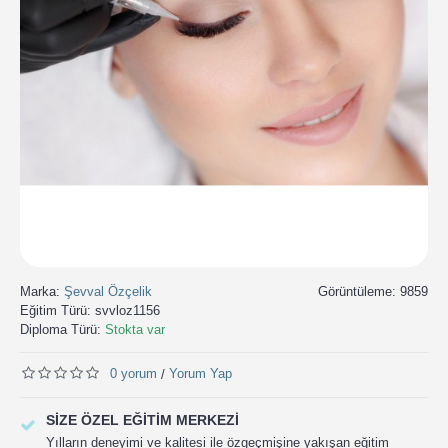
Marka:
Şevval Özçelik
Görüntüleme: 9859
Eğitim Türü:
svvloz1156
Diploma Türü:
Stokta var
0 yorum
Yorum Yap
/
SIZE ÖZEL EĞITIM MERKEZI
Yılların deneyimi ve kalitesi ile özgeçmişine yakışan eğitim