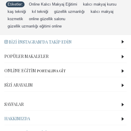
Etiketler:
Online Kalıcı Makyaj Eğitimi
,
kalıcı makyaj kursu
,
kaş tekniği
,
kıl tekniği
,
güzellik uzmanlığı
,
kalıcı makyaj
,
kozmetik
,
online güzellik salonu
,
güzellik uzmanlığı eğitimi online
BIZI İNSTAGRAM'DA TAKIP EDIN
POPÜLER MAKALELER
ONLINE EĞITIM
PORTALINA GİT
SIZI ARAYALIM
SAYFALAR
HAKKIMIZDA