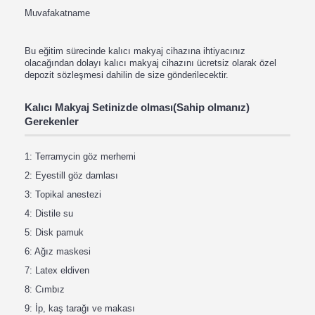
Muvafakatname
Bu eğitim sürecinde kalıcı makyaj cihazına ihtiyacınız
olacağından dolayı kalıcı makyaj cihazını ücretsiz olarak özel
depozit sözleşmesi dahilin de size gönderilecektir.
Kalıcı Makyaj Setinizde olması(Sahip olmanız)
Gerekenler
1: Terramycin göz merhemi
2: Eyestill göz damlası
3: Topikal anestezi
4: Distile su
5: Disk pamuk
6: Ağız maskesi
7: Latex eldiven
8: Cımbız
9: İp, kaş tarağı ve makası