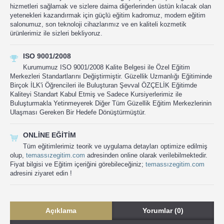
hizmetleri sağlamak ve sizlere daima diğerlerinden üstün kılacak olan
yetenekleri kazandırmak için güçlü eğitim kadromuz, modern eğitim
salonumuz, son teknoloji cihazlarımız ve en kaliteli kozmetik
ürünlerimiz ile sizleri bekliyoruz.
ISO 9001/2008
Kurumumuz ISO 9001/2008 Kalite Belgesi ile Özel Eğitim
Merkezleri Standartlarını Değiştirmiştir. Güzellik Uzmanlığı Eğitiminde
Birçok İLK'i Öğrencileri ile Buluşturan Şevval ÖZÇELİK Eğitimde
Kaliteyi Standart Kabul Etmiş ve Sadece Kursiyerlerimiz ile
Buluşturmakla Yetinmeyerek Diğer Tüm Güzellik Eğitim Merkezlerinin
Ulaşması Gereken Bir Hedefe Dönüştürmüştür.
ONLINE EĞITIM
Tüm eğitimlerimiz teorik ve uygulama detayları optimize edilmiş
olup,
temassızegitim.com
adresinden online olarak verilebilmektedir.
Fiyat bilgisi ve Eğitim içeriğini görebileceğiniz;
temassızegitim.com
adresini ziyaret edin !
Açıklama
Yorumlar (0)