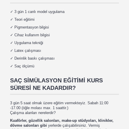
✓
3
gün 1 canlı model uygulama
✓
Teori eğitimi
✓
Pigmentasyon bilgisi
✓
Cihaz kullanım bilgisi
✓
Uygulama tekniği
✓
Latex çalışması
✓
Derinlik baskı çalışması
✓
Saç ölçümü
SAÇ SİMÜLASYON EĞİTİMİ
KURS
SÜRESİ NE KADARDIR?
3 gün 5 saat olmak üzere eğitim vermekteyiz. Sabah 11:00
-17.00 (öğle molası max. 1 saattir.)
Çalışma alanları nerelerdir?
Kuaförler, güzellik salonları, make-up stüdyoları, klinikler,
dövme salonları gibi
yerlerde çalışabilirsiniz. Vermiş