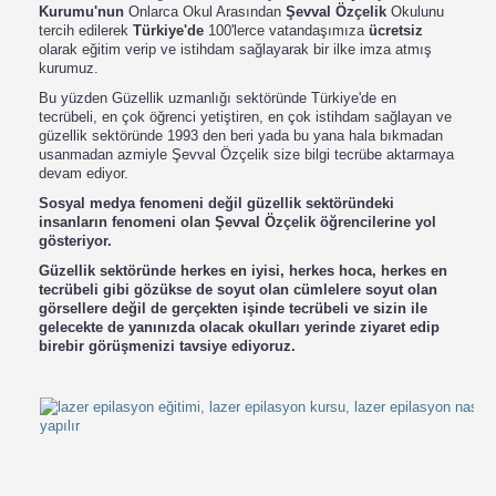
Kurumu'nun
Onlarca Okul Arasından
Şevval Özçelik
Okulunu
tercih edilerek
Türkiye'de
100'lerce vatandaşımıza
ücretsiz
olarak eğitim verip ve istihdam sağlayarak bir ilke imza atmış
kurumuz.
Bu yüzden Güzellik uzmanlığı sektöründe Türkiye'de en
tecrübeli, en çok öğrenci yetiştiren, en çok istihdam sağlayan ve
güzellik sektöründe 1993 den beri yada bu yana hala bıkmadan
usanmadan azmiyle Şevval Özçelik size bilgi tecrübe aktarmaya
devam ediyor.
Sosyal medya fenomeni değil güzellik sektöründeki
insanların fenomeni olan Şevval Özçelik öğrencilerine yol
gösteriyor.
Güzellik sektöründe herkes en iyisi, herkes hoca, herkes en
tecrübeli gibi gözükse de soyut olan cümlelere soyut olan
görsellere değil de gerçekten işinde tecrübeli ve sizin ile
gelecekte de yanınızda olacak okulları yerinde ziyaret edip
birebir görüşmenizi tavsiye ediyoruz.