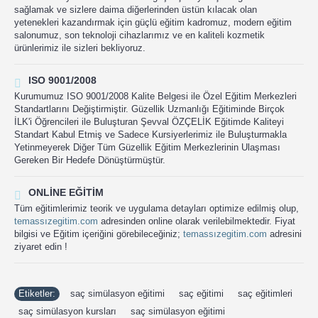
sağlamak ve sizlere daima diğerlerinden üstün kılacak olan
yetenekleri kazandırmak için güçlü eğitim kadromuz, modern eğitim
salonumuz, son teknoloji cihazlarımız ve en kaliteli kozmetik
ürünlerimiz ile sizleri bekliyoruz.
ISO 9001/2008
Kurumumuz ISO 9001/2008 Kalite Belgesi ile Özel Eğitim Merkezleri
Standartlarını Değiştirmiştir. Güzellik Uzmanlığı Eğitiminde Birçok
İLK'i Öğrencileri ile Buluşturan Şevval ÖZÇELİK Eğitimde Kaliteyi
Standart Kabul Etmiş ve Sadece Kursiyerlerimiz ile Buluşturmakla
Yetinmeyerek Diğer Tüm Güzellik Eğitim Merkezlerinin Ulaşması
Gereken Bir Hedefe Dönüştürmüştür.
ONLINE EĞITIM
Tüm eğitimlerimiz teorik ve uygulama detayları optimize edilmiş olup,
temassızegitim.com
adresinden online olarak verilebilmektedir. Fiyat
bilgisi ve Eğitim içeriğini görebileceğiniz;
temassızegitim.com
adresini
ziyaret edin !
Etiketler:
saç simülasyon eğitimi
,
saç eğitimi
,
saç eğitimleri
,
saç simülasyon kursları
,
saç simülasyon eğitimi
,