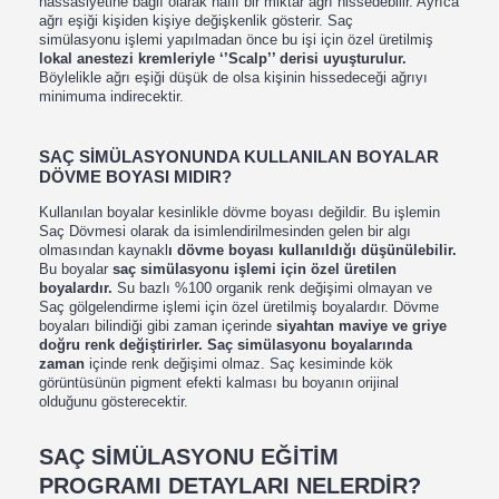
hassasiyetine bağlı olarak hafif bir miktar ağrı hissedebilir. Ayrıca
ağrı eşiği kişiden kişiye değişkenlik gösterir. Saç
simülasyonu işlemi yapılmadan önce bu işi için özel üretilmiş
lokal anestezi kremleriyle ‘’Scalp’’ derisi uyuşturulur.
Böylelikle ağrı eşiği düşük de olsa kişinin hissedeceği ağrıyı
minimuma indirecektir.
SAÇ SİMÜLASYONUNDA KULLANILAN BOYALAR
DÖVME BOYASI MIDIR?
Kullanılan boyalar kesinlikle dövme boyası değildir. Bu işlemin
Saç Dövmesi olarak da isimlendirilmesinden gelen bir algı
olmasından kaynakl
ı dövme boyası kullanıldığı düşünülebilir.
Bu boyalar
saç simülasyonu işlemi için özel üretilen
boyalardır.
Su bazlı %100 organik renk değişimi olmayan ve
Saç gölgelendirme işlemi için özel üretilmiş boyalardır. Dövme
boyaları bilindiği gibi zaman içerinde
siyahtan maviye ve griye
doğru renk değiştirirler. Saç simülasyonu boyalarında
zaman
içinde renk değişimi olmaz. Saç kesiminde kök
görüntüsünün pigment efekti kalması bu boyanın orijinal
olduğunu gösterecektir.
SAÇ SİMÜLASYONU EĞİTİM
PROGRAMI DETAYLARI NELERDİR?