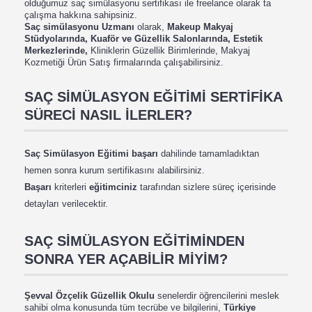
olduğumuz saç simülasyonu sertifikası ile freelance olarak ta
çalışma hakkına sahipsiniz.
Saç simülasyonu Uzmanı
olarak,
Makeup Makyaj
Stüdyolarında, Kuaför ve Güzellik Salonlarında, Estetik
Merkezlerinde,
Kliniklerin Güzellik Birimlerinde, Makyaj
Kozmetiği Ürün Satış firmalarında çalışabilirsiniz.
SAÇ SİMÜLASYON EĞİTİMİ SERTİFİKA
SÜRECİ NASIL İLERLER?
Saç Simülasyon Eğitimi başarı
dahilinde tamamladıktan
hemen sonra kurum sertifikasını alabilirsiniz.
Başarı
kriterleri
eğitimciniz
tarafından sizlere süreç içerisinde
detayları verilecektir.
SAÇ SİMÜLASYON EĞİTİMİNDEN
SONRA YER AÇABİLİR MİYİM?
Şevval Özçelik Güzellik Okulu
senelerdir öğrencilerini meslek
sahibi olma konusunda tüm tecrübe ve bilgilerini,
Türkiye