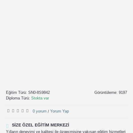
Eğitim Türü:
SN0-8S9842
Görüntüleme: 9197
Diploma Türü:
Stokta var
0 yorum
Yorum Yap
/
SIZE ÖZEL EĞITIM MERKEZI
Yılların deneyimi ve kalitesi ile özgeçmişine yakışan eğitim hizmetleri