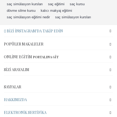
saç simülasyon kursları
,
saç eğitimi
,
saç kursu
,
dövme silme kursu
,
kalıcı makyaj eğitimi
,
saç simülasyon eğitimi nedir
,
saç simülasyon kursları
BIZI İNSTAGRAM'DA TAKIP EDIN
POPÜLER MAKALELER
ONLINE EĞITIM
PORTALINA GİT
SIZI ARAYALIM
SAYFALAR
HAKKIMIZDA
ELEKTRONIK SERTIFIKA