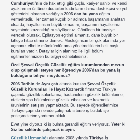
Cumhuriyeti’nin
de hak ettiği gibi güçlü, kariyer sahibi ve kendi
ayaklarının üstünde durabilen kadınların daima destekçisi ve yol
göstericisi olmanın varlığıyla
2006 dan bu yana
eğitim
vermektedir. Her zaman küçük bir adımda başarmanın anahtarı
olsa da, hayallerinizin büyük olmasını, başarının hayalleriniz
sayesinde kazanıldığını söylüyoruz. Gönülden bir tavsiye
verecek olursak, Epilasyon eğitimi almanız, daha büyük bir
kitleye hitap etmeniz demek. Mesleğimizin bir çok alanında yer
açmanız elbette mümkündür ama yönetmeliklerin belli başlı
kuralları vardır. Detaylar için alanınız ile ilgili bölüm
eğitmenlerimizden bu bilgiyi edinebilirsiniz.
Özel Şevval Özçelik Güzellik eğitim kurumlarından mezun
olup çalışmak isteyen her öğrenciye 2006'dan bu yana iş
bulduğunu biliyor muydunuz?
2006 Tarihin
de
Aynı çatı
altında kurulan
Şevval Özçelik
Güzellik Kurumları
ile
Hayat Kozmetik
firmamız Türkiye
çapında güzellik salonlarına, hastanelerin güzellik bölümlerine,
otellerin spa bölümlerine güzellik cihazları ve kozmetik
ürünlerinin satışını yapmaktadır. Bu sayede öğrencilerimize
Türkiye çapında nerede çalışmak isterse iş bulduk işe
yerleşmelerine yardımcı olduk.
Evet yine diyoruz ki iş bulma garantili eğitim veriyoruz.
Yeter ki
Siz bu sektörde çalışmak isteyin.
Güzellik Uzmanlığı
alanında 2008 yılında
Türkiye İş