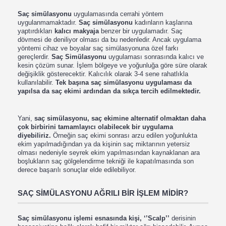
Saç simülasyonu
uygulamasında cerrahi yöntem
uygulanmamaktadır.
Saç simülasyonu
kadınların kaşlarına
yaptırdıkları
kalıcı makyaja
benzer bir uygulamadır. Saç
dövmesi de deniliyor olması da bu nedenledir. Ancak uygulama
yöntemi cihaz ve boyalar saç simülasyonuna özel farkı
gereçlerdir.
Saç Simülasyonu
uygulaması sonrasında kalıcı ve
kesin çözüm sunar. İşlem bölgeye ve yoğunluğa göre süre olarak
değişiklik gösterecektir. Kalıcılık olarak 3-4 sene rahatlıkla
kullanılabilir.
Tek başına saç simülasyonu uygulaması da
yapılsa da saç ekimi ardından da sıkça tercih edilmektedir.
Yani,
saç simülasyonu, saç ekimine alternatif olmaktan daha
çok birbirini tamamlayıcı olabilecek bir uygulama
diyebiliriz.
Örneğin saç ekimi sonrası arzu edilen yoğunlukta
ekim yapılmadığından ya da kişinin saç miktarının yetersiz
olması nedeniyle seyrek ekim yapılmasından kaynaklanan ara
boşlukların saç gölgelendirme tekniği ile kapatılmasında son
derece başarılı sonuçlar elde edilebiliyor.
SAÇ SİMÜLASYONU AĞRILI BİR İŞLEM MİDİR?
Saç simülasyonu işlemi esnasında kişi, ‘’Scalp’’
derisinin