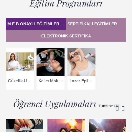
Eğitim Programları
M.E.B ONAYLI EĞITIMLER
SERTIFIKALI EĞITIMLER
Tümüne Git
Tümüne 
ELEKTRONIK SERTIFIKA
Güzellik Uzmanlığı Eğitimi
Kalıcı Makyaj Egitimi
Lazer Epilasyon Eğitimi
Öğrenci Uygulamaları
Tümüne Git