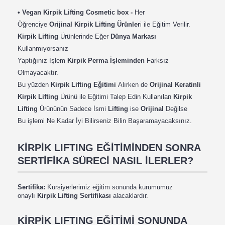
•
Vegan Kirpik Lifting Cosmetic box -
Her
Öğrenciye
Orijinal Kirpik Lifting Ürünler
i ile Eğitim Verilir.
Kirpik Lifting
Ürünlerinde Eğer
Dünya Markası
Kullanmıyorsanız
Yaptığınız İşlem
Kirpik Perma İşleminden
Farksız
Olmayacaktır.
Bu yüzden
Kirpik Lifting Eğitimi
Alırken de
Orijinal Keratinli
Kirpik Lifting
Ürünü ile Eğitimi Talep Edin Kullanılan
Kirpik
Lifting
Ürününün Sadece İsmi
Lifting
ise
Orijinal
Değilse
Bu işlemi Ne Kadar İyi Bilirseniz Bilin Başaramayacaksınız.
KİRPİK LIFTING EĞİTİMİNDEN SONRA
SERTİFİKA SÜRECİ NASIL İLERLER?
Sertifika:
Kursiyerlerimiz eğitim sonunda kurumumuz
onaylı
Kirpik Lifting Sertifikası
alacaklardır.
KİRPİK LIFTING EĞİTİMİ SONUNDA