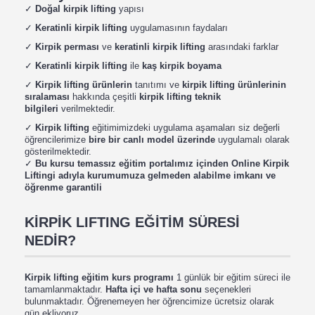
✓
Doğal kirpik lifting
yapısı
✓
Keratinli kirpik lifting
uygulamasının faydaları
✓
Kirpik perması
ve
keratinli kirpik lifting
arasındaki farklar
✓
Keratinli kirpik lifting
ile
kaş kirpik boyama
✓
Kirpik lifting
ürünlerin
tanıtımı ve
kirpik lifting ürünlerinin
sıralaması
hakkında çeşitli
kirpik lifting teknik
bilgileri
verilmektedir.
✓
Kirpik lifting
eğitimimizdeki uygulama aşamaları siz değerli
öğrencilerimize
bire bir canlı model üzerinde
uygulamalı olarak
gösterilmektedir.
✓
Bu kursu temassız eğitim portalımız içinden Online Kirpik
Liftingi adıyla kurumumuza gelmeden alabilme imkanı ve
öğrenme garantili
KİRPİK LIFTING EĞİTİM SÜRESİ
NEDİR?
Kirpik lifting eğitim kurs programı
1 günlük bir eğitim süreci ile
tamamlanmaktadır.
Hafta içi ve hafta sonu
seçenekleri
bulunmaktadır. Öğrenemeyen her öğrencimize ücretsiz olarak
gün ekliyoruz