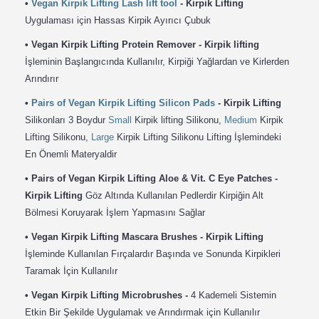
•
Vegan Kirpik Lifting Lash lift tool
- Kirpik Lifting
Uygulaması için Hassas Kirpik Ayırıcı Çubuk
•
Vegan Kirpik Lifting Protein Remover - Kirpik lifting
İşleminin Başlangıcında Kullanılır, Kirpiği Yağlardan ve Kirlerden
Arındırır
•
Pairs of Vegan Kirpik Lifting Silicon Pads
- Kirpik Lifting
Silikonları 3 Boydur
Small
Kirpik lifting Silikonu,
Medium
Kirpik
Lifting Silikonu,
Large
Kirpik Lifting Silikonu Lifting İşlemindeki
En Önemli Materyaldir
•
Pairs of Vegan Kirpik Lifting Aloe & Vit. C Eye Patches -
Kirpik Lifting
Göz Altında Kullanılan Pedlerdir Kirpiğin Alt
Bölmesi Koruyarak İşlem Yapmasını Sağlar
•
Vegan Kirpik Lifting Mascara Brushes - Kirpik Lifting
İşleminde Kullanılan Fırçalardır Başında ve Sonunda Kirpikleri
Taramak İçin Kullanılır
•
Vegan Kirpik Lifting Microbrushes -
4 Kademeli Sistemin
Etkin Bir Şekilde Uygulamak ve Arındırmak için Kullanılır