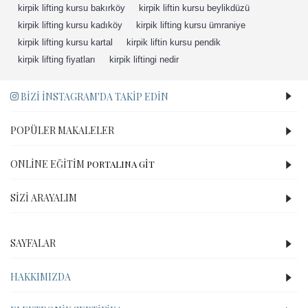
kirpik lifting kursu bakırköy
,
kirpik liftin kursu beylikdüzü
,
kirpik lifting kursu kadıköy
,
kirpik lifting kursu ümraniye
,
kirpik lifting kursu kartal
,
kirpik liftin kursu pendik
,
kirpik lifting fiyatları
,
kirpik liftingi nedir
,
BIZI İNSTAGRAM'DA TAKIP EDIN
POPÜLER MAKALELER
ONLINE EĞITIM
PORTALINA GİT
SIZI ARAYALIM
SAYFALAR
HAKKIMIZDA