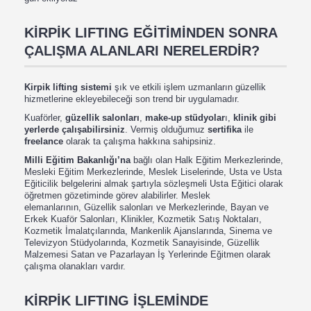
KİRPİK LIFTING EĞİTİMİNDEN SONRA
ÇALIŞMA ALANLARI NERELERDİR?
Kirpik lifting sistemi
şık ve etkili işlem uzmanların güzellik
hizmetlerine ekleyebileceği son trend bir uygulamadır.
Kuaförler,
güzellik salonları
,
make-up stüdyolar
ı,
klinik gibi
yerlerde çalışabilirsiniz
. Vermiş olduğumuz
sertifika
ile
freelance
olarak ta çalışma hakkına sahipsiniz.
Milli Eğitim Bakanlığı’na
bağlı olan Halk Eğitim Merkezlerinde,
Mesleki Eğitim Merkezlerinde, Meslek Liselerinde, Usta ve Usta
Eğiticilik belgelerini almak şartıyla sözleşmeli Usta Eğitici olarak
öğretmen gözetiminde görev alabilirler. Meslek
elemanlarının, Güzellik salonları ve Merkezlerinde, Bayan ve
Erkek Kuaför Salonları, Klinikler, Kozmetik Satış Noktaları,
Kozmetik İmalatçılarında, Mankenlik Ajanslarında, Sinema ve
Televizyon Stüdyolarında, Kozmetik Sanayisinde, Güzellik
Malzemesi Satan ve Pazarlayan İş Yerlerinde Eğitmen olarak
çalışma olanakları vardır.
KİRPİK LIFTING İŞLEMİNDE