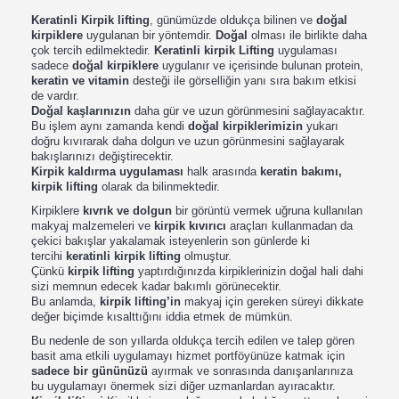
Keratinli Kirpik lifting
, günümüzde oldukça bilinen ve
doğal
kirpiklere
uygulanan bir yöntemdir.
Doğal
olması ile birlikte daha
çok tercih edilmektedir.
Keratinli kirpik Lifting
uygulaması
sadece
doğal kirpiklere
uygulanır ve içerisinde bulunan protein,
keratin ve vitamin
desteği ile görselliğin yanı sıra bakım etkisi
de vardır.
Doğal kaşlarınızın
daha gür ve uzun görünmesini sağlayacaktır.
Bu işlem aynı zamanda kendi
doğal kirpiklerimizin
yukarı
doğru kıvırarak daha dolgun ve uzun görünmesini sağlayarak
bakışlarınızı değiştirecektir.
Kirpik kaldırma uygulaması
halk arasında
keratin bakımı,
kirpik lifting
olarak da bilinmektedir.
Kirpiklere
kıvrık ve dolgun
bir görüntü vermek uğruna kullanılan
makyaj malzemeleri ve
kirpik kıvırıcı
araçları kullanmadan da
çekici bakışlar yakalamak isteyenlerin son günlerde ki
tercihi
keratinli kirpik lifting
olmuştur.
Çünkü
kirpik lifting
yaptırdığınızda kirpiklerinizin doğal hali dahi
sizi memnun edecek kadar bakımlı görünecektir.
Bu anlamda,
kirpik lifting’in
makyaj için gereken süreyi dikkate
değer biçimde kısalttığını iddia etmek de mümkün.
Bu nedenle de son yıllarda oldukça tercih edilen ve talep gören
basit ama etkili uygulamayı hizmet portföyünüze katmak için
sadece bir gününüzü
ayırmak ve sonrasında danışanlarınıza
bu uygulamayı önermek sizi diğer uzmanlardan ayıracaktır.