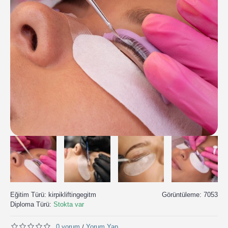
Eğitim Türü:
kirpikliftingegitm
Görüntüleme: 7053
Diploma Türü:
Stokta var
0 yorum
Yorum Yap
/