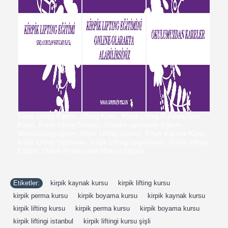
Kirpik Lifting Eğitimi, Lifting Kursu, Kirpik Lifting Kursları, İpek
Kirpik, Kirpik Lifting Sistemi, Güzellik uzmanlığı Eğitimi,
Microblading eğitimi, Kirpik Lifting Sistemi, Kirpik Kaynak Kursu,
Kirpik Lifting Sertifikası, Kirpik Lifting Uygulaması, Online Lifting
Eğitimi, Online Profesyonel Makyaj Eğitimi
Etiketler:
kirpik kaynak kursu
,
kirpik lifting kursu
,
kirpik perma kursu
,
kirpik boyama kursu
,
kirpik kaynak kursu
,
kirpik lifting kursu
,
kirpik perma kursu
,
kirpik boyama kursu
,
kirpik liftingi istanbul
,
kirpik liftingi kursu şişli
,