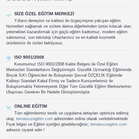
SIZE ÖZEL EĞITIM MERKEZI
Yılların deneyimi ve kalitesi ile özgeçmişine yakışan eğitim
hizmetleri sağlamak ve sizlere daima diğerlerinden üstün kılacak olan
yetenekleri kazandırmak için güçlü eğitim kadromuz, modern eğitim
salonumuz, son teknoloji cihazlarımız ve en kaliteli kozmetik
ürünlerimiz ile sizleri bekliyoruz.
ISO 9001/2008
Kurumumuz ISO 9001/2008 Kalite Belgesi ile Özel Eğitim
Merkezleri Standartlarını Değiştirmiştir. Güzellik Uzmanlığı Eğitiminde
Birçok İLK'i Öğrencileri ile Buluşturan Şevval ÖZÇELİK Eğitimde
Kaliteyi Standart Kabul Etmiş ve Sadece Kursiyerlerimiz ile
Buluşturmakla Yetinmeyerek Diğer Tüm Güzellik Eğitim Merkezlerinin
Ulaşması Gereken Bir Hedefe Dönüştürmüştür.
ONLINE EĞITIM
Tüm eğitimlerimiz teorik ve uygulama detayları optimize edilmiş
olup,
temassızegitim.com
adresinden online olarak verilebilmektedir.
Fiyat bilgisi ve Eğitim içeriğini görebileceğiniz;
temassızegitim.com
adresini ziyaret edin !