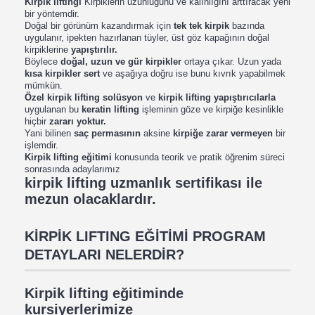
Kirpik liftingi
Kirpiklerin uzunluğunu ve kalınlığını arttıracak yeni
bir yöntemdir.
Doğal bir görünüm kazandırmak için
tek tek kirpik
bazında
uygulanır, ipekten hazırlanan tüyler, üst göz kapağının doğal
kirpiklerine
yapıştırılır.
Böylece
doğal, uzun ve gür kirpikler
ortaya çıkar.
Uzun yada
kısa kirpikler sert
ve aşağıya doğru ise bunu kıvrık yapabilmek
mümkün.
Özel kirpik lifting solüsyon
ve
kirpik lifting yapıştırıcılarla
uygulanan bu
keratin lifting
işleminin göze ve kirpiğe kesinlikle
hiçbir
zararı yoktur.
Yani bilinen
saç permasının
aksine
kirpiğe zarar vermeyen
bir
işlemdir.
Kirpik lifting eğitimi
konusunda teorik ve pratik öğrenim süreci
sonrasında adaylarımız
kirpik lifting uzmanlık sertifikası ile
mezun olacaklardır
.
KİRPİK LIFTING EĞİTİMİ PROGRAM
DETAYLARI NELERDİR?
Kirpik lifting eğitiminde
kursiyerlerimize