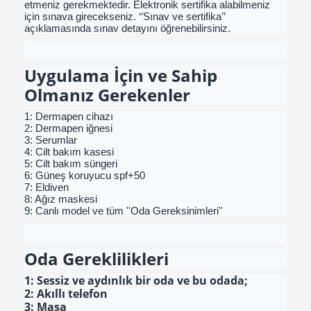
etmeniz gerekmektedir. Elektronik sertifika alabilmeniz
için sınava girecekseniz. ‘’Sınav ve sertifika’’
açıklamasında sınav detayını öğrenebilirsiniz.
Uygulama İçin ve Sahip
Olmanız Gerekenler
1: Dermapen cihazı
2: Dermapen iğnesi
3: Serumlar
4: Cilt bakım kasesi
5: Cilt bakım süngeri
6: Güneş koruyucu spf+50
7: Eldiven
8: Ağız maskesi
9: Canlı model ve tüm ''Oda Gereksinimleri''
Oda Gereklilikleri
1: Sessiz ve aydınlık bir oda ve bu odada;
2: Akıllı telefon
3: Masa