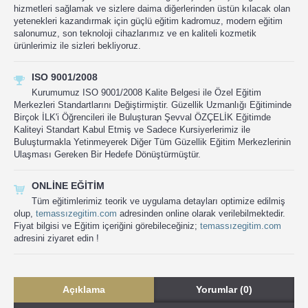
hizmetleri sağlamak ve sizlere daima diğerlerinden üstün kılacak olan
yetenekleri kazandırmak için güçlü eğitim kadromuz, modern eğitim
salonumuz, son teknoloji cihazlarımız ve en kaliteli kozmetik
ürünlerimiz ile sizleri bekliyoruz.
ISO 9001/2008
Kurumumuz ISO 9001/2008 Kalite Belgesi ile Özel Eğitim
Merkezleri Standartlarını Değiştirmiştir. Güzellik Uzmanlığı Eğitiminde
Birçok İLK'i Öğrencileri ile Buluşturan Şevval ÖZÇELİK Eğitimde
Kaliteyi Standart Kabul Etmiş ve Sadece Kursiyerlerimiz ile
Buluşturmakla Yetinmeyerek Diğer Tüm Güzellik Eğitim Merkezlerinin
Ulaşması Gereken Bir Hedefe Dönüştürmüştür.
ONLINE EĞITIM
Tüm eğitimlerimiz teorik ve uygulama detayları optimize edilmiş
olup,
temassızegitim.com
adresinden online olarak verilebilmektedir.
Fiyat bilgisi ve Eğitim içeriğini görebileceğiniz;
temassızegitim.com
adresini ziyaret edin !
Açıklama
Yorumlar (0)