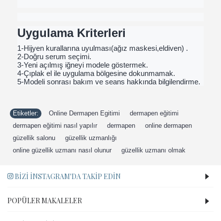
Uygulama Kriterleri
1-Hijyen kurallarına uyulması(ağız maskesi,eldiven) .
2-Doğru serum seçimi.
3-Yeni açılmış iğneyi modele göstermek.
4-Çıplak el ile uygulama bölgesine dokunmamak.
5-Modeli sonrası bakım ve seans hakkında bilgilendirme.
Etiketler:
Online Dermapen Egitimi
,
dermapen eğitimi
,
dermapen eğitimi nasıl yapılır
,
dermapen
,
online dermapen
,
güzellik salonu
,
güzellik uzmanlığı
,
online güzellik uzmanı nasıl olunur
,
güzellik uzmanı olmak
BIZI İNSTAGRAM'DA TAKIP EDIN
POPÜLER MAKALELER