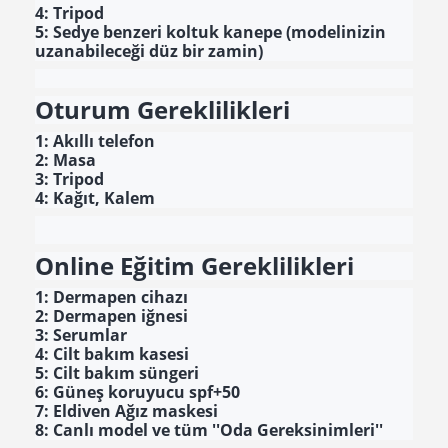
4: Tripod
5: Sedye benzeri koltuk kanepe (modelinizin
uzanabileceği düz bir zamin)
Oturum Gereklilikleri
1: Akıllı telefon
2: Masa
3: Tripod
4: Kağıt, Kalem
Online Eğitim Gereklilikleri
1: Dermapen cihazı
2: Dermapen iğnesi
3: Serumlar
4: Cilt bakım kasesi
5: Cilt bakım süngeri
6: Güneş koruyucu spf+50
7: Eldiven Ağız maskesi
8: Canlı model ve tüm ''Oda Gereksinimleri''