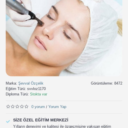
Marka:
Şevval Özçelik
Görüntüleme: 8472
Eğitim Türü:
svvloz1170
Diploma Türü:
Stokta var
0 yorum
Yorum Yap
/
SIZE ÖZEL EĞITIM MERKEZI
Yılların deneyimi ve kalitesi ile özgeçmişine yakışan eğitim