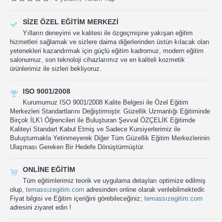
SIZE ÖZEL EĞITIM MERKEZI
Yılların deneyimi ve kalitesi ile özgeçmişine yakışan eğitim
hizmetleri sağlamak ve sizlere daima diğerlerinden üstün kılacak olan
yetenekleri kazandırmak için güçlü eğitim kadromuz, modern eğitim
salonumuz, son teknoloji cihazlarımız ve en kaliteli kozmetik
ürünlerimiz ile sizleri bekliyoruz.
ISO 9001/2008
Kurumumuz ISO 9001/2008 Kalite Belgesi ile Özel Eğitim
Merkezleri Standartlarını Değiştirmiştir. Güzellik Uzmanlığı Eğitiminde
Birçok İLK'i Öğrencileri ile Buluşturan Şevval ÖZÇELİK Eğitimde
Kaliteyi Standart Kabul Etmiş ve Sadece Kursiyerlerimiz ile
Buluşturmakla Yetinmeyerek Diğer Tüm Güzellik Eğitim Merkezlerinin
Ulaşması Gereken Bir Hedefe Dönüştürmüştür.
ONLINE EĞITIM
Tüm eğitimlerimiz teorik ve uygulama detayları optimize edilmiş
olup,
temassızegitim.com
adresinden online olarak verilebilmektedir.
Fiyat bilgisi ve Eğitim içeriğini görebileceğiniz;
temassızegitim.com
adresini ziyaret edin !