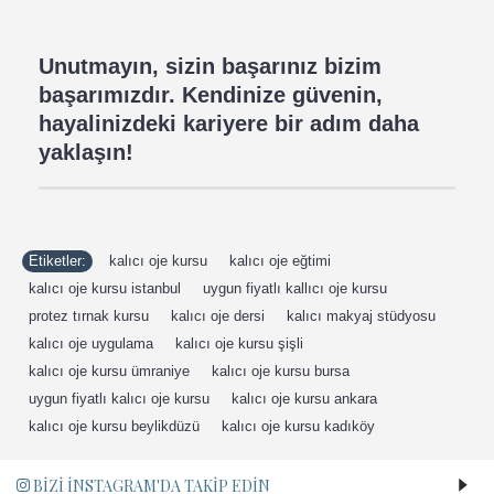
Unutmayın, sizin başarınız bizim
başarımızdır. Kendinize güvenin,
hayalinizdeki kariyere bir adım daha
yaklaşın!
Etiketler:
kalıcı oje kursu
,
kalıcı oje eğtimi
,
kalıcı oje kursu istanbul
,
uygun fiyatlı kallıcı oje kursu
,
protez tırnak kursu
,
kalıcı oje dersi
,
kalıcı makyaj stüdyosu
,
kalıcı oje uygulama
,
kalıcı oje kursu şişli
,
kalıcı oje kursu ümraniye
,
kalıcı oje kursu bursa
,
uygun fiyatlı kalıcı oje kursu
,
kalıcı oje kursu ankara
,
kalıcı oje kursu beylikdüzü
,
kalıcı oje kursu kadıköy
,
BIZI İNSTAGRAM'DA TAKIP EDIN