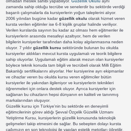
olmadan meslek sahibi yapabiliyor.
Güzellik Okulu
aynı
zamanda sahip olduğu tecrübe ve senelerdir bu sektörde verdiği
başarılı çalışmalarla da kursiyerlerin yoğun taleplerini alıyor.
2006 yılından bugüne kadar
güzellik okulu
olarak hizmet veren
kursta verilen eğitimler ise 6-8 kişilik gruplar halinde veriliyor.
Verilen kurslarda sayının bu kadar az olması hem eğitmenler ile
kursiyerlerin arasında mesafeyi azaltıyor, hem de verilen
bilgilerin kursiyerler tarafından daha kolay algılanmasına neden
oluyor. 7 yıldır
güzellik kursu
sektöründe bulunan bu okulda
kursiyerler aldıkları mevcut kursta uygulamalı ve teorik bilgilere
sahip oluyorlar. Uygulamalı eğitim alarak mezun olan kursiyerler
böylece teknik konuda tam bilgili ve tecrübeli olarak Milli Eğitim
Bakanlığı sertifikalarını alıyorlar. Her kursiyerine ayrı ekipmanlar
ve cihazlar veren bu okulda kursu veren eğitimciler bütün
kursiyerler ile yakından ilgileniyor ve kursiyerlerin teknikleri
öğrenmeleri için onlara destek oluyor. Ayrıca kursiyerler için
sağlanan bu cihazların hepsi dünyanın en kaliteli ve tanınmış
markalarından oluşuyor.
Güzellik kursu için Türkiye’nin bu sektörde en deneyimli
eğitimcilerinin görev aldığı Şevval Özçelik Güzellik Uzmanı
Yetiştirme Kursu, kursiyerlerin güzellik konusunda teknolojik
gelişmeleri takip etmesini de sağlar. Bu sebepten dolayı kursta
çağımızın en son teknolojisi ile yapılan estetik metotları öğretilir.