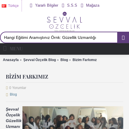
Yararlı Bilgiler
S.S.S
Mağaza
Türkçe
MENU
Anasayfa
Şevval Özçelik Blog
Blog
Bizim Farkımız
BIZIM FARKIMIZ
0 Yorumlar
Blog
Şevval
Özçelik
Güzellik
Uzmanı