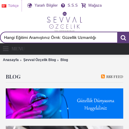
Yararlı Bilgiler
S.S.S
Mağaza
Türkçe
MENU
Anasayfa
Şevval Özçelik Blog
Blog
BLOG
RSS FEED