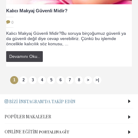
Kalıcı Makyaj Güvenli Midir?
0
Kalıcı Makyaj Güvenli Midir?Bu soruya birçoğumuz güvenli ya
da güvenli değil diye cevap verebiliriz. Çünkü bu işlemde
öncelikle kalıcılık söz konusu, ...
Devamını Oku..
1
2
3
4
5
6
7
8
>
>|
BIZI İNSTAGRAM'DA TAKIP EDIN
POPÜLER MAKALELER
ONLINE EĞITIM
PORTALINA GİT