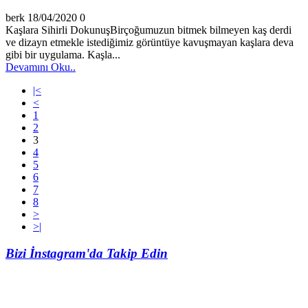
berk
18/04/2020
0
Kaşlara Sihirli DokunuşBirçoğumuzun bitmek bilmeyen kaş derdi
ve dizayn etmekle istediğimiz görüntüye kavuşmayan kaşlara deva
gibi bir uygulama. Kaşla...
Devamını Oku..
|<
<
1
2
3
4
5
6
7
8
>
>|
Bizi İnstagram'da Takip Edin