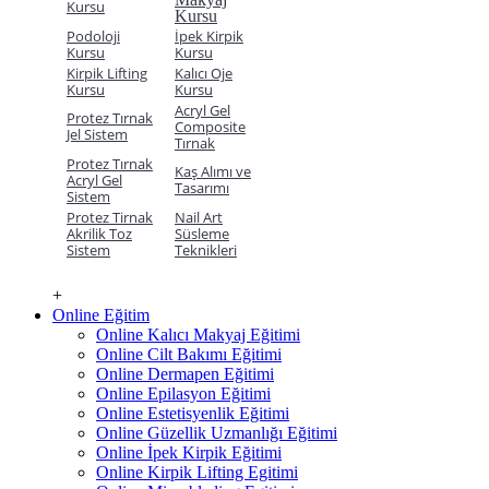
Kursu
Kursu
Podoloji
İpek Kirpik
Kursu
Kursu
Kirpik Lifting
Kalıcı Oje
Kursu
Kursu
Acryl Gel
Protez Tırnak
Composite
Jel Sistem
Tırnak
Protez Tırnak
Kaş Alımı ve
Acryl Gel
Tasarımı
Sistem
Protez Tirnak
Nail Art
Akrilik Toz
Süsleme
Sistem
Teknikleri
+
Online Eğitim
Online Kalıcı Makyaj Eğitimi
Online Cilt Bakımı Eğitimi
Online Dermapen Eğitimi
Online Epilasyon Eğitimi
Online Estetisyenlik Eğitimi
Online Güzellik Uzmanlığı Eğitimi
Online İpek Kirpik Eğitimi
Online Kirpik Lifting Egitimi