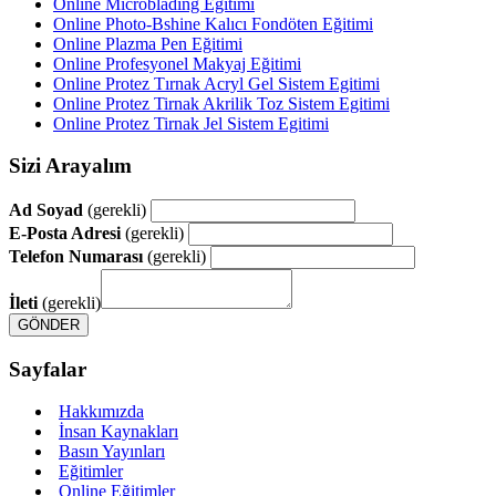
Online Microblading Eğitimi
Online Photo-Bshine Kalıcı Fondöten Eğitimi
Online Plazma Pen Eğitimi
Online Profesyonel Makyaj Eğitimi
Online Protez Tırnak Acryl Gel Sistem Egitimi
Online Protez Tirnak Akrilik Toz Sistem Egitimi
Online Protez Tirnak Jel Sistem Egitimi
Sizi Arayalım
Ad Soyad
(gerekli)
E-Posta Adresi
(gerekli)
Telefon Numarası
(gerekli)
İleti
(gerekli)
Sayfalar
Hakkımızda
İnsan Kaynakları
Basın Yayınları
Eğitimler
Online Eğitimler