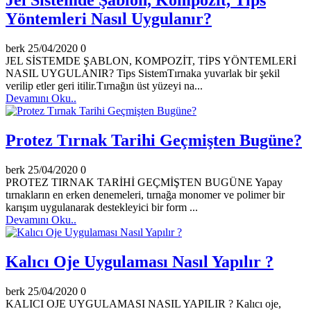
Jel Sistemde Şablon, Kompozit, Tips
Yöntemleri Nasıl Uygulanır?
berk
25/04/2020
0
JEL SİSTEMDE ŞABLON, KOMPOZİT, TİPS YÖNTEMLERİ
NASIL UYGULANIR? Tips SistemTırnaka yuvarlak bir şekil
verilip etler geri itilir.Tırnağın üst yüzeyi na...
Devamını Oku..
Protez Tırnak Tarihi Geçmişten Bugüne?
berk
25/04/2020
0
PROTEZ TIRNAK TARİHİ GEÇMİŞTEN BUGÜNE Yapay
tırnakların en erken denemeleri, tırnağa monomer ve polimer bir
karışım uygulanarak destekleyici bir form ...
Devamını Oku..
Kalıcı Oje Uygulaması Nasıl Yapılır ?
berk
25/04/2020
0
KALICI OJE UYGULAMASI NASIL YAPILIR ? Kalıcı oje,