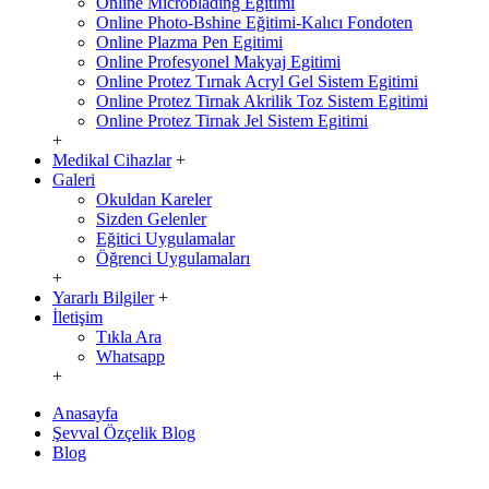
Online Microblading Egitimi
Online Photo-Bshine Eğitimi-Kalıcı Fondoten
Online Plazma Pen Egitimi
Online Profesyonel Makyaj Egitimi
Online Protez Tırnak Acryl Gel Sistem Egitimi
Online Protez Tirnak Akrilik Toz Sistem Egitimi
Online Protez Tirnak Jel Sistem Egitimi
+
Medikal Cihazlar
+
Galeri
Okuldan Kareler
Sizden Gelenler
Eğitici Uygulamalar
Öğrenci Uygulamaları
+
Yararlı Bilgiler
+
İletişim
Tıkla Ara
Whatsapp
+
Anasayfa
Şevval Özçelik Blog
Blog