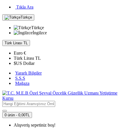
Tıkla Ara
Türkçe
Türkçe
İngilzce
Türk Lirası
TL
Euro
€
Türk Lirası
TL
$
US Dollar
Yararlı Bilgiler
S.S.S
Mağaza
0 ürün - 0,00TL
Alışveriş sepetiniz boş!