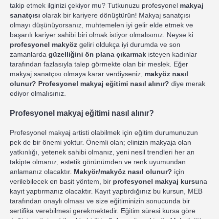
takip etmek ilginizi çekiyor mu? Tutkunuzu profesyonel
makyaj
sanatçısı
olarak bir kariyere dönüştürün! Makyaj sanatçısı
olmayı düşünüyorsanız, muhtemelen iyi gelir elde etmek ve
başarılı kariyer sahibi biri olmak istiyor olmalısınız. Neyse ki
profesyonel makyöz
geliri oldukça iyi durumda ve son
zamanlarda
güzelliğini ön plana çıkarmak
isteyen kadınlar
tarafından fazlasıyla talep görmekte olan bir meslek. Eğer
makyaj sanatçısı olmaya karar verdiyseniz,
makyöz nasıl
olunur? Profesyonel makyaj eğitimi nasıl alınır?
diye merak
ediyor olmalısınız.
Profesyonel makyaj eğitimi nasıl alınır?
Profesyonel makyaj artisti olabilmek için eğitim durumunuzun
pek de bir önemi yoktur. Önemli olan; elinizin makyaja olan
yatkınlığı, yetenek sahibi olmanız, yeni nesil trendleri her an
takipte olmanız, estetik görünümden ve renk uyumundan
anlamanız olacaktır.
Makyör/makyöz nasıl olunur?
için
verilebilecek en basit yöntem, bir
profesyonel makyaj kursu
na
kayıt yaptırmanız olacaktır. Kayıt yaptırdığınız bu kursun, MEB
tarafından onaylı olması ve size eğitiminizin sonucunda bir
sertifika verebilmesi gerekmektedir. Eğitim süresi kursa göre