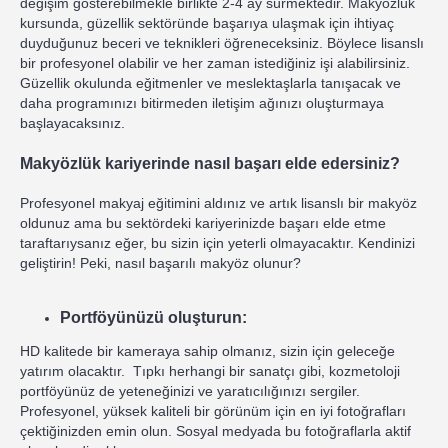
değişim gösterebilmekle birlikte 2-4 ay sürmektedir. Makyözlük
kursunda, güzellik sektöründe başarıya ulaşmak için ihtiyaç
duyduğunuz beceri ve teknikleri öğreneceksiniz. Böylece lisanslı
bir profesyonel olabilir ve her zaman istediğiniz işi alabilirsiniz.
Güzellik okulunda eğitmenler ve meslektaşlarla tanışacak ve
daha programınızı bitirmeden iletişim ağınızı oluşturmaya
başlayacaksınız.
Makyözlük kariyerinde nasıl başarı elde edersiniz?
Profesyonel makyaj eğitimini aldınız ve artık lisanslı bir makyöz
oldunuz ama bu sektördeki kariyerinizde başarı elde etme
taraftarıysanız eğer, bu sizin için yeterli olmayacaktır. Kendinizi
geliştirin! Peki, nasıl başarılı makyöz olunur?
Portföyünüzü oluşturun:
HD kalitede bir kameraya sahip olmanız, sizin için geleceğe
yatırım olacaktır. Tıpkı herhangi bir sanatçı gibi, kozmetoloji
portföyünüz de yeteneğinizi ve yaratıcılığınızı sergiler.
Profesyonel, yüksek kaliteli bir görünüm için en iyi fotoğrafları
çektiğinizden emin olun. Sosyal medyada bu fotoğraflarla aktif